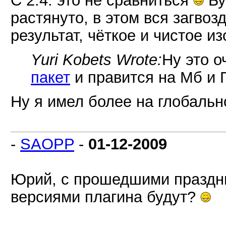
С 2.4. это не сравниться
Бу
растянуто, в этом вся загвоз
результат, чёткое и чистое и
Yuri Kobets Wrote:
Ну это о
пакет
и правится на Мб и 
Ну я имел более на глобаль
-
SAOPP
-
01-12-2009
Юрий, с прошедшими празд
версиями плагина будут?