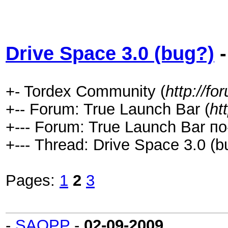
Drive Space 3.0 (bug?)
-
+- Tordex Community (
http://f
+-- Forum: True Launch Bar (
ht
+--- Forum: True Launch Bar по
+--- Thread: Drive Space 3.0 (b
Pages:
1
2
3
-
SAOPP
-
02-09-2009