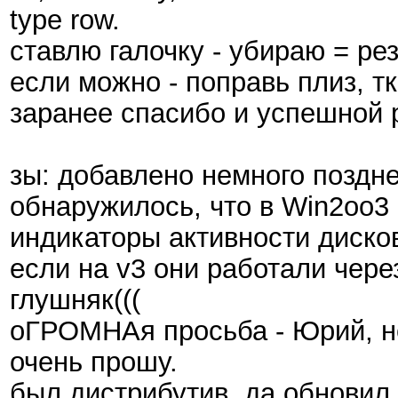
type row.
ставлю галочку - убираю = рез
если можно - поправь плиз, т
заранее спасибо и успешной 
зы: добавлено немного поздне
обнаружилось, что в Win2oo3
индикаторы активности дисков
если на v3 они работали чере
глушняк(((
оГРОМНАя просьба - Юрий, не
очень прошу.
был дистрибутив, да обновил 