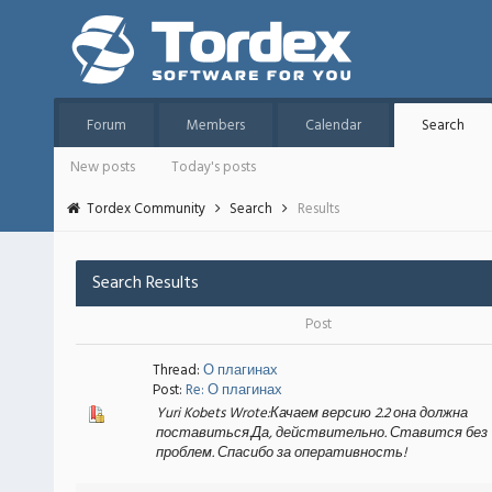
Forum
Members
Calendar
Search
New posts
Today's posts
Tordex Community
Search
Results
Search Results
Post
Thread:
О плагинах
Post:
Re: О плагинах
Yuri Kobets Wrote:Качаем версию 2.2 она должна
поставиться.Да, действительно. Ставится без
проблем. Спасибо за оперативность!