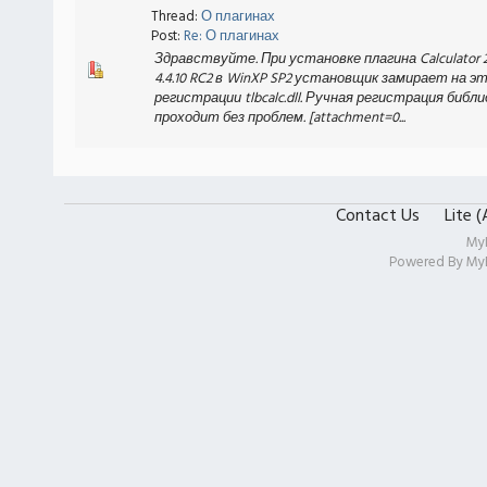
Thread:
О плагинах
Post:
Re: О плагинах
Здравствуйте. При установке плагина Calculator 2.
4.4.10 RC2 в WinXP SP2 установщик замирает на э
регистрации tlbcalc.dll. Ручная регистрация библ
проходит без проблем. [attachment=0...
Contact Us
Lite 
My
Powered By
My