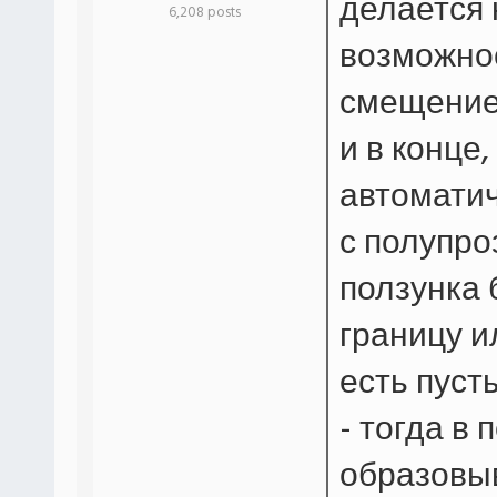
делается 
6,208 posts
возможно
смещение 
и в конце
автоматич
с полупр
ползунка 
границу и
есть пуст
- тогда в
образовыв