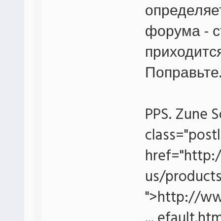
определяет
форума - с
приходится
Поправьте
PPS. Zune S
class="postl
href="http
us/product
">http://w
... efault.h