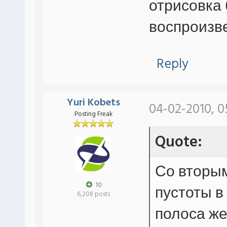
отрисовка 
воспроизв
Reply
Yuri Kobets
04-02-2010, 0
Posting Freak
Quote:
Со вторым
10
пустоты в 
6,208 posts
полоса же