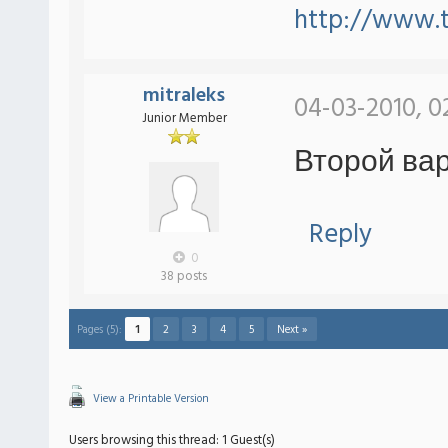
http://www.
mitraleks
04-03-2010, 0
Junior Member
Второй вар
Reply
0
38 posts
Pages (5):
1
2
3
4
5
Next »
View a Printable Version
Users browsing this thread: 1 Guest(s)