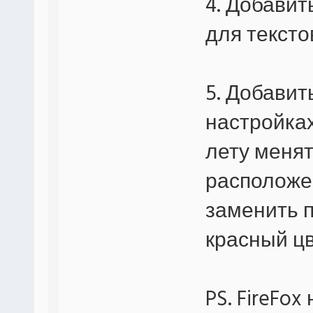
4. Добави
для тексто
5. Добавит
настройках
лету менят
расположен
заменить п
красный цв
PS. FireFo