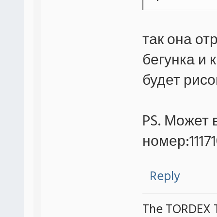
так она от
бегунка и 
будет рисо
PS. Может 
номер:1117
Reply
The TORDEX 