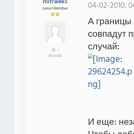
mitraleks
04-02-2010, 0
Junior Member
А границы 
совпадут п
случай:
0
38 posts
И еще: не