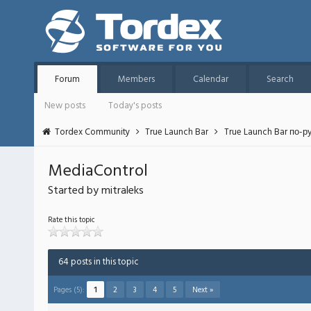
Forum
Members
Calendar
Search
New posts
Today's posts
Tordex Community
True Launch Bar
True Launch Bar по-р
MediaControl
Started by mitraleks
Rate this topic
64 posts in this topic
Pages (5):
1
2
3
4
5
Next »