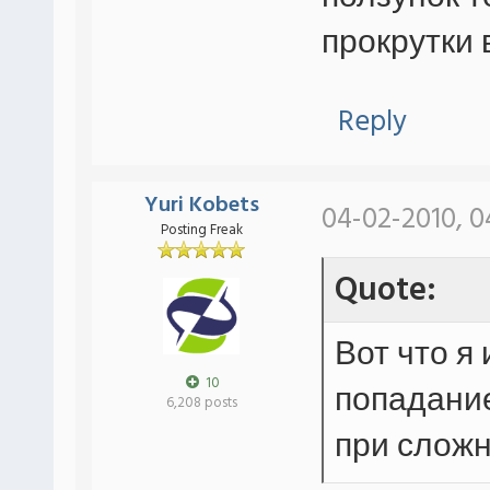
прокрутки 
Reply
Yuri Kobets
04-02-2010, 0
Posting Freak
Quote:
Вот что я
10
попадание
6,208 posts
при слож