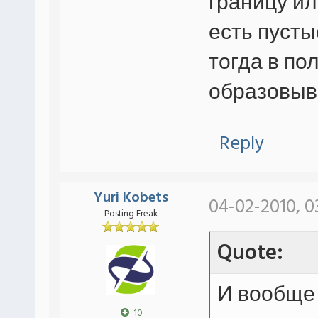
границу ил
есть пусты
тогда в по
образовыва
Reply
Yuri Kobets
04-02-2010, 0
Posting Freak
Quote:
И вообще 
10