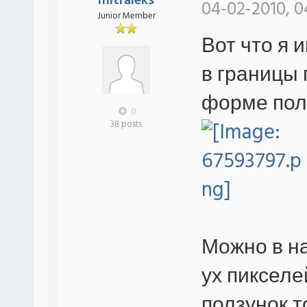
mitraleks
04-02-2010, 0
Junior Member
Вот что я 
в границы 
форме пол
0
38 posts
Можно в на
ух пикселе
ползунок т