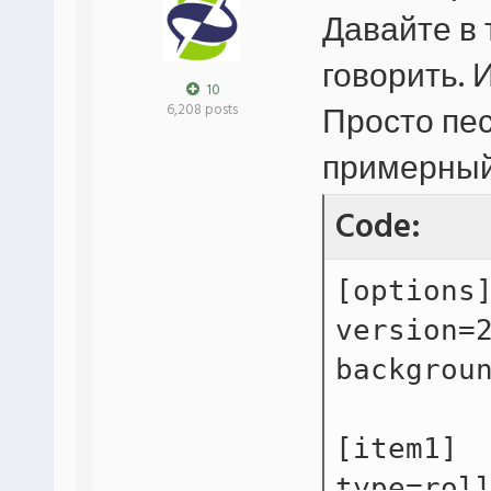
Давайте в 
говорить. И
10
Просто пес
6,208 posts
примерный
Code:
[options
version=
backgrou
[item1]
type=rol