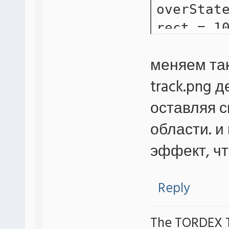
overStat
rect = 1
thumb=th
меняем так
image=tr
track.png 
оставляя с
области. и
эффект, чт
Reply
The TORDEX 