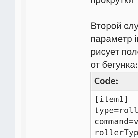
прокрутки
Второй слу
параметр i
рисует пол
от бегунка:
Code:
[item1]
type=rol
command=
rollerTy