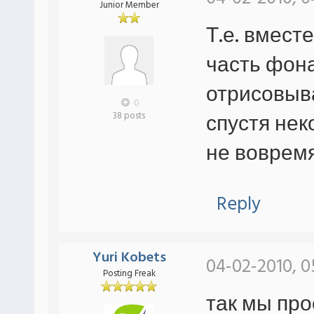
Junior Member
Т.е. вмест
часть фона
отрисовыва
0
спустя нек
38 posts
не вовремя
Reply
Yuri Kobets
04-02-2010, 0
Posting Freak
так мы про