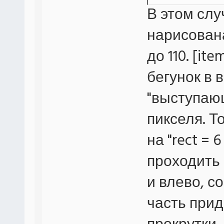
В этом слу
command=
нарисована
rollerTy
до 110. [it
overStat
rect = 1
бегунок в 
thumb=th
"выступающ
пикселя. То
на "rect = 
проходить 
и влево, с
часть прид