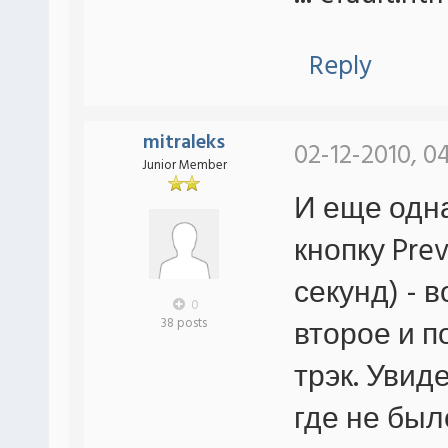
Reply
mitraleks
02-12-2010, 0
Junior Member
И еще одн
кнопку Pre
секунд) - 
0
второе и 
38 posts
трэк. Увид
где не был