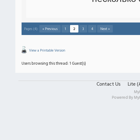
Pages (4):
« Previous
1
2
3
4
Next »
View a Printable Version
Users browsing this thread: 1 Guest(s)
Contact Us
Lite 
My
Powered By
My