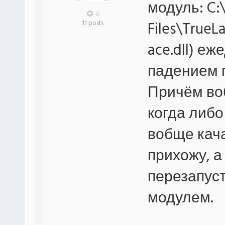
модуль: C:
0
Files\TrueL
11 posts
ace.dll) е
падением 
Причём воб
когда либо
вобще кача
прихожу, а
перезапус
модулем.