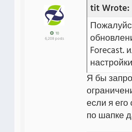
tit Wrote:
Пожалуйс
10
обновлени
6,208 posts
Forecast.
настройки
Я бы запро
ограничен
если я ег
по шапке 