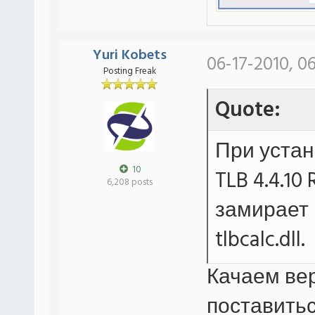
Yuri Kobets
06-17-2010, 0
Posting Freak
Quote:
При устано
10
TLB 4.4.10
6,208 posts
замирает 
tlbcalc.dll.
Качаем вер
поставитьс