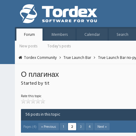
Forum
Members
Calendar
Search
New posts
Today's posts
Tordex Community
True Launch Bar
True Launch Bar по-р
О плагинах
Started by tit
Rate this topic
56 posts in this topic
Pages (4):
« Previous
1
2
3
4
Next »