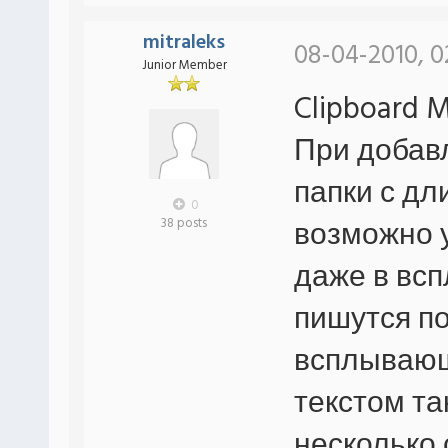
mitraleks
08-04-2010, 0
Junior Member
Clipboard M
При добав
папки с д
0
возможно 
38 posts
даже в вс
пишутся по
всплывающ
текстом та
несколько 