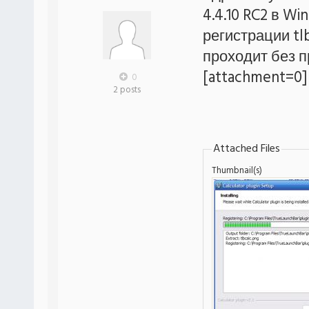
4.4.10 RC2 в W
регистрации tl
проходит без п
[attachment=0]
0
2 posts
Attached Files
Thumbnail(s)