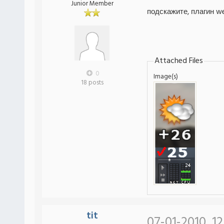
Junior Member
подскажите, плагин we
Attached Files
0
Image(s)
18 posts
tit
07-01-2010, 1