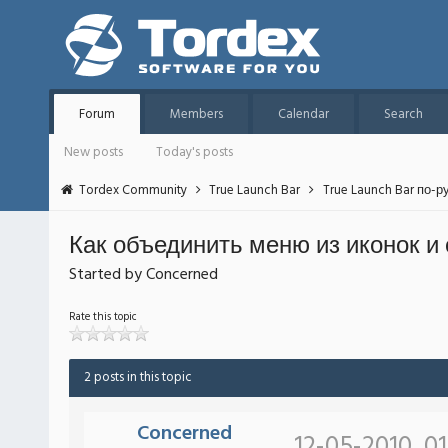
Forum
Members
Calendar
Search
New posts
Today's posts
Tordex Community
True Launch Bar
True Launch Bar по-р
Как объединить меню из иконок и
Started by Concerned
Rate this topic
2 posts in this topic
Concerned
12-05-2010, 0