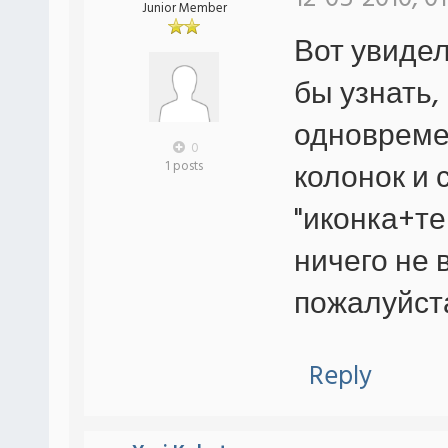
Junior Member
Вот увиде
бы узнать,
одновремен
0
колонок и 
1 posts
"иконка+те
ничего не
пожалуйст
Reply