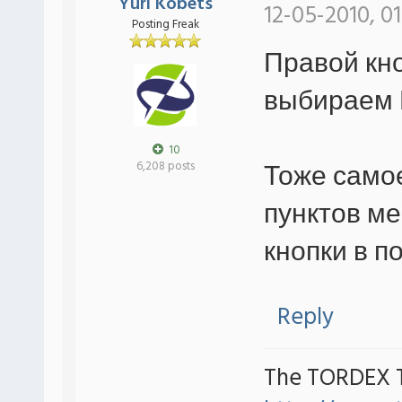
Yuri Kobets
12-05-2010, 0
Posting Freak
Правой кно
выбираем 
10
Тоже само
6,208 posts
пунктов м
кнопки в 
Reply
The TORDEX 