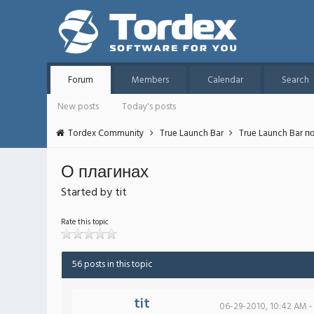
Forum
Members
Calendar
Search
New posts
Today's posts
Tordex Community
True Launch Bar
True Launch Bar п
О плагинах
Started by tit
Rate this topic
56 posts in this topic
tit
06-29-2010, 10:42 AM -