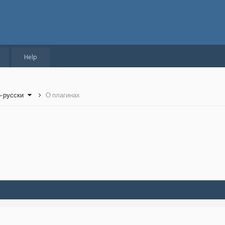
Help
о-русски
О плагинах