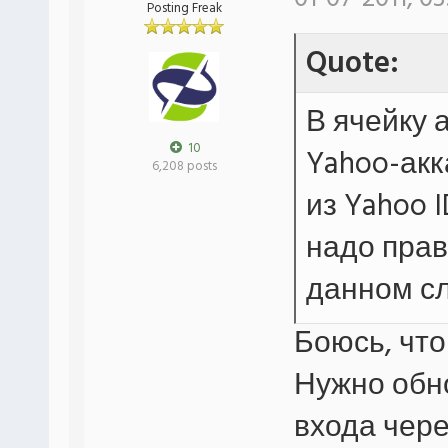
Posting Freak
Quote:
В ячейку 
10
Yahoo-акк
6,208 posts
из Yahoo I
надо прав
данном с
Боюсь, что
Нужно обн
входа чере