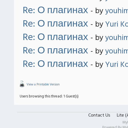
Re: О плагинах
- by
youhi
Re: О плагинах
- by
Yuri K
Re: О плагинах
- by
youhi
Re: О плагинах
- by
youhi
Re: О плагинах
- by
Yuri K
View a Printable Version
Users browsing this thread: 1 Guest(s)
Contact Us
Lite 
My
Powered By
My