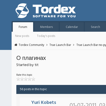
Forum
Members
Calendar
Search
New posts
Today's posts
Tordex Community
True Launch Bar
True Launch Bar по-р
О плагинах
Started by tit
Rate this topic
56 posts in this topic
Yuri Kobets
01-07-2011, 03