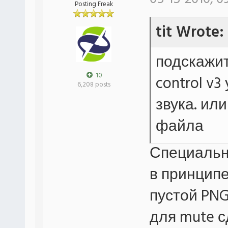
Posting Freak
tit Wrote:
подскажит
10
control v
6,208 posts
звука. ил
файла
Специальн
в принципе
пустой PNG
для mute с