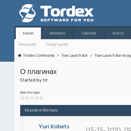
Forum
Members
Calendar
Search
New posts
Today's posts
Tordex Community
True Launch Bar
True Launch Bar по-р
О плагинах
Started by tit
Rate this topic
56 posts in this topic
Yuri Kobets
05-15-2010, 0