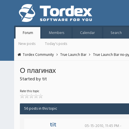
Forum
Members
Calendar
Search
New posts
Today's posts
Tordex Community
True Launch Bar
True Launch Bar по-р
О плагинах
Started by tit
Rate this topic
56 posts in this topic
tit
05-15-2010, 11:45 PM -