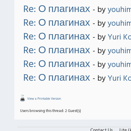
Re: О плагинах
- by
youhi
Re: О плагинах
- by
youhi
Re: О плагинах
- by
Yuri K
Re: О плагинах
- by
youhi
Re: О плагинах
- by
youhi
Re: О плагинах
- by
Yuri K
View a Printable Version
Users browsing this thread: 2 Guest(s)
Contact Us
Lite 