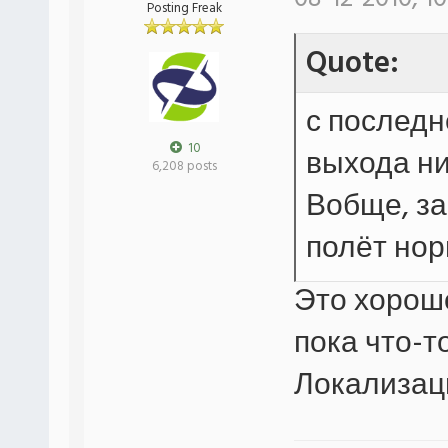
Posting Freak
Quote:
с последн
10
выхода ни
6,208 posts
Вобще, за
полёт но
Это хорошо
пока что-т
Локализац