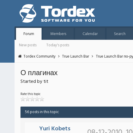
Forum
Members
Calendar
Search
New posts
Today's posts
Tordex Community
True Launch Bar
True Launch Bar по-р
О плагинах
Started by tit
Rate this topic
56 posts in this topic
Yuri Kobets
08-12-2010, 1