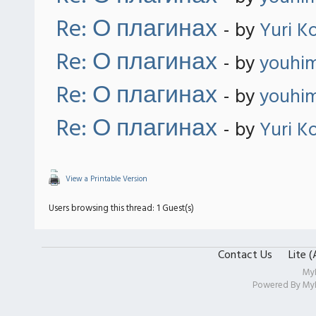
Re: О плагинах
- by
Yuri K
Re: О плагинах
- by
youhi
Re: О плагинах
- by
youhi
Re: О плагинах
- by
Yuri K
View a Printable Version
Users browsing this thread: 1 Guest(s)
Contact Us
Lite 
My
Powered By
My