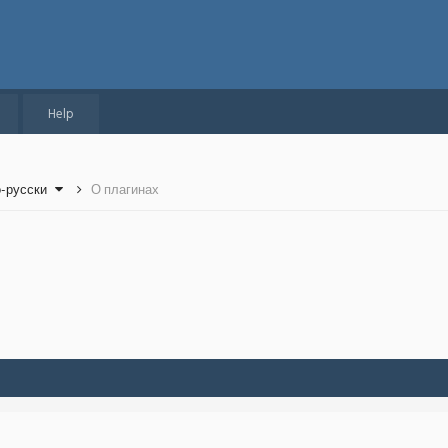
Help
о-русски
О плагинах