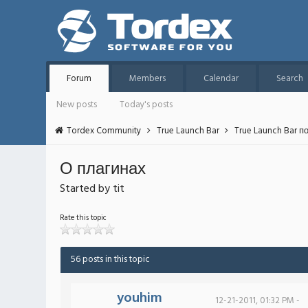
Forum
Members
Calendar
Search
New posts
Today's posts
Tordex Community
True Launch Bar
True Launch Bar п
О плагинах
Started by tit
Rate this topic
56 posts in this topic
youhim
12-21-2011, 01:32 PM -