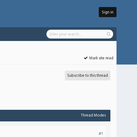
Sign in
Mark site read
Subscribe to this thread
Thread Modes
#1