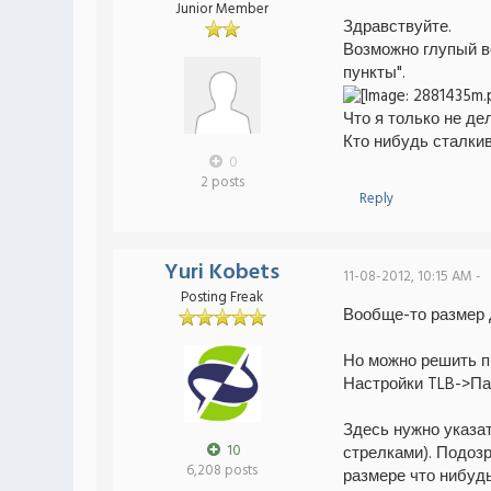
Junior Member
Здравствуйте.
Возможно глупый во
пункты".
Что я только не де
Кто нибудь сталки
0
2 posts
Reply
Yuri Kobets
11-08-2012, 10:15 AM -
Posting Freak
Вообще-то размер д
Но можно решить пр
Настройки TLB->П
Здесь нужно указат
10
стрелками). Подозр
6,208 posts
размере что нибудь