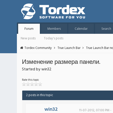
Forum
Members
Calendar
Search
New posts
Today's posts
Tordex Community
True Launch Bar
True Launch Bar п
Изменение размера панели.
Started by win32
Rate this topic
2 posts in this topic
win32
11-07-2012, 07:00 PM -