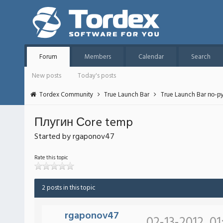
Forum
Members
Calendar
Search
New posts
Today's posts
Tordex Community
True Launch Bar
True Launch Bar по-р
Плугин Сore temp
Started by rgaponov47
Rate this topic
2 posts in this topic
rgaponov47
02-13-2012, 0