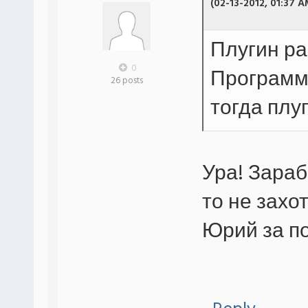
(02-13-2012, 01:37 A
Плугин ра
0
Программу
26 posts
тогда плу
Ура! Зараб
то не захо
Юрий за по