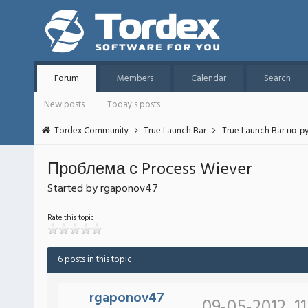
Forum
Members
Calendar
Search
New posts
Today's posts
Tordex Community
True Launch Bar
True Launch Bar по-р
Проблема с Process Wiever
Started by rgaponov47
Rate this topic
6 posts in this topic
rgaponov47
09-05-2012, 11