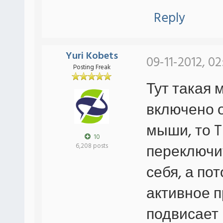
Reply
Yuri Kobets
09-11-2012, 02
Posting Freak
Тут такая 
включено 
мыши, то T
10
переключи
6,208 posts
себя, а по
активное 
подвисает 