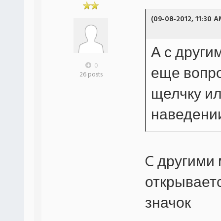
(09-08-2012, 11:30 A
А с други
0
еще вопро
26 posts
щелчку ил
наведени
C другими 
открывает
значок