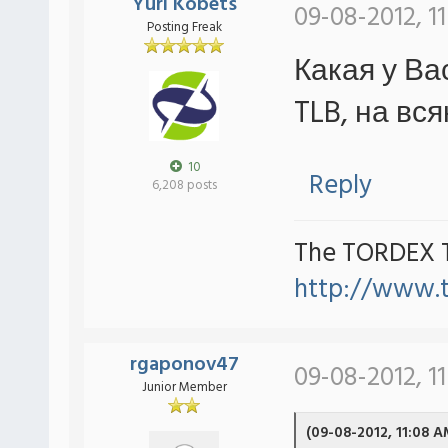
Yuri Kobets
09-08-2012, 1
Posting Freak
Какая у Ва
TLB, на вс
10
Reply
6,208 posts
The TORDEX 
http://www.
rgaponov47
09-08-2012, 1
Junior Member
(09-08-2012, 11:08 A