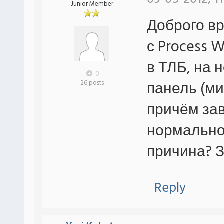
Junior Member
Доброго вр
с Process 
в ТЛБ, на 
0
панель (ми
26 posts
причём зав
нормально
причина? 
Reply