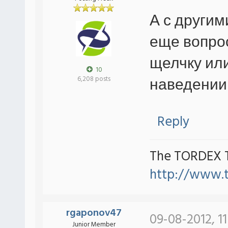
А с другим
еще вопрос
щелчку ил
10
наведении
6,208 posts
Reply
The TORDEX 
http://www.
rgaponov47
09-08-2012, 1
Junior Member