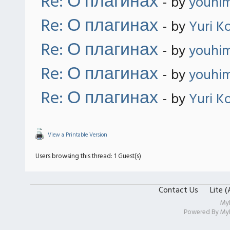
Re: О плагинах
- by
youhi
Re: О плагинах
- by
Yuri K
Re: О плагинах
- by
youhi
Re: О плагинах
- by
youhi
Re: О плагинах
- by
Yuri K
View a Printable Version
Users browsing this thread: 1 Guest(s)
Contact Us
Lite 
My
Powered By
My