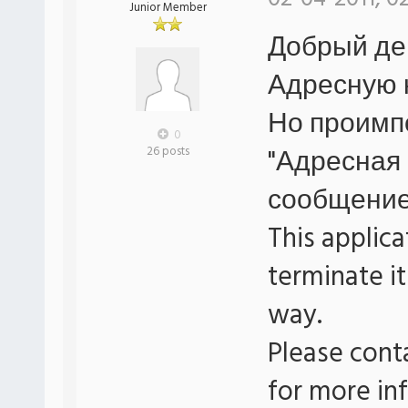
Junior Member
Добрый де
Адресную к
Но проимпо
0
"Адресная 
26 posts
сообщение 
This applic
terminate it
way.
Please cont
for more in