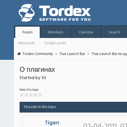
Forum
Members
Calendar
Search
New posts
Today's posts
Tordex Community
True Launch Bar
True Launch Bar по-р
О плагинах
Started by tit
Rate this topic
56 posts in this topic
Tigerr
02-04-2011, 0