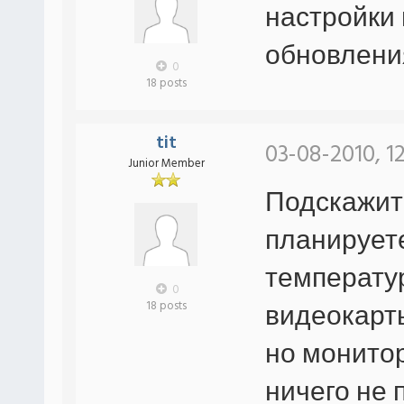
настройки 
обновлени
0
18 posts
tit
03-08-2010, 1
Junior Member
Подскажит
планируете
температу
0
видеокарты
18 posts
но монитор
ничего не 