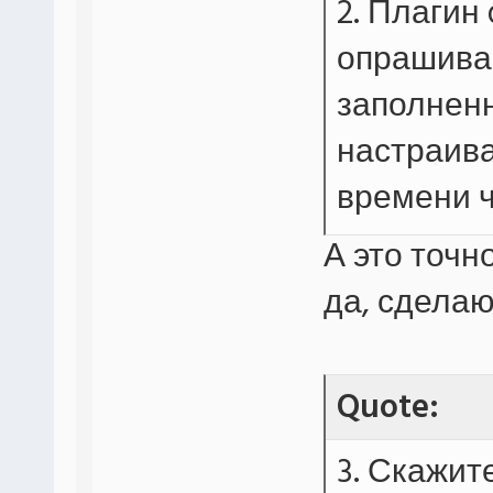
2. Плагин
опрашивае
заполненн
настраив
времени ч
А это точн
да, сделаю
Quote:
3. Скажит