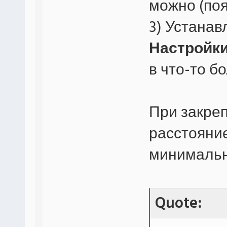
можно (поя
3) Устанав
Настройки
в что-то б
При закре
расстояни
минималь
Quote: