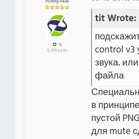
Posting Freak
tit Wrote:
подскажит
10
control v
6,208 posts
звука. ил
файла
Специальн
в принципе
пустой PNG
для mute с