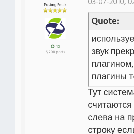
03-07-2010, 0
Posting Freak
Quote:
используе
10
звук прек
6,208 posts
плагином,
плагины т
Тут систем
считаются
слева на п
строку есл