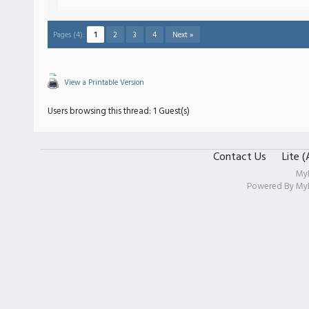
Pages (4):
1
2
3
4
Next »
View a Printable Version
Users browsing this thread: 1 Guest(s)
Contact Us
Lite 
My
Powered By
My