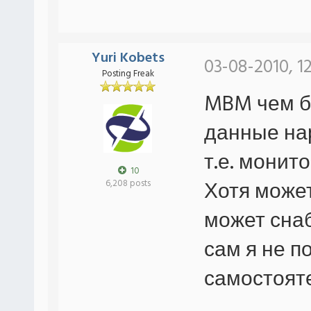
Yuri Kobets
03-08-2010, 1
Posting Freak
MBM чем бы
данные нар
т.е. монито
10
Хотя может
6,208 posts
может сна
сам я не п
самостоят