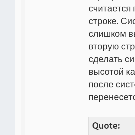
считается 
строке. С
слишком вы
вторую стр
сделать с
высотой ка
после сист
перенесетс
Quote: