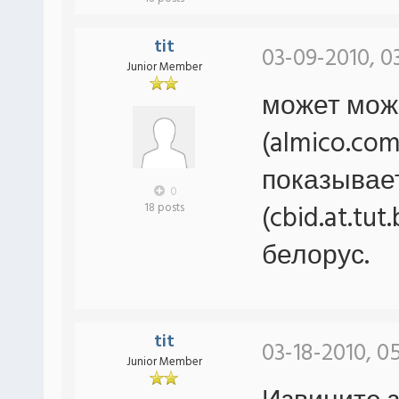
tit
03-09-2010, 0
Junior Member
может мож
(almico.co
показывает
0
(cbid.at.tu
18 posts
белорус.
tit
03-18-2010, 0
Junior Member