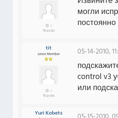
Извините з
могли испр
постоянно 
0
18 posts
tit
05-14-2010, 11
Junior Member
подскажите
control v3
или подска
0
18 posts
Yuri Kobets
05-15-2010, 0