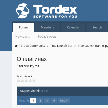
Forum
Members
Calendar
Search
New posts
Today's posts
Tordex Community
True Launch Bar
True Launch Bar по-р
О плагинах
Started by tit
Rate this topic
56 posts in this topic
Pages (4):
1
2
3
4
Next »