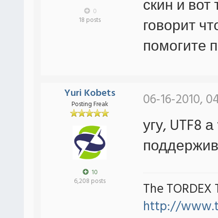
скин и вот
0
говорит чт
18 posts
помогите 
Yuri Kobets
06-16-2010, 0
Posting Freak
угу, UTF8 а
поддержив
10
6,208 posts
The TORDEX 
http://www.