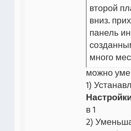
второй пл
вниз. при
панель ин
созданны
много мес
можно уме
1) Устанав
Настройки
в 1
2) Уменьша