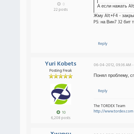
0
А если нажать Al
22 posts
Жму Alt+F4 - закры
PS: на Вин7 32 бит 
Reply
Yuri Kobets
06-04-2012, 09:36 AM -
Posting Freak
Понял проблему, с
Reply
The TORDEX Team
http://www.tordex.com
10
6,208 posts