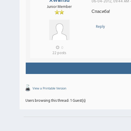
Xwansu
06-04-2012, 09:44 AM 
Junior Member
Спасиба!
Reply
0
22 posts
View a Printable Version
Users browsing this thread: 1 Guest(s)