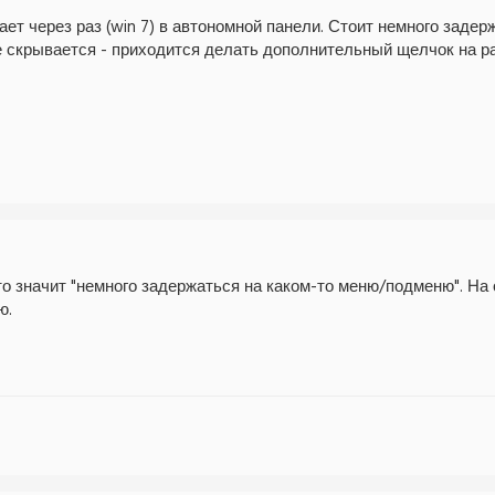
ет через раз (win 7) в автономной панели. Стоит немного заде
е скрывается - приходится делать дополнительный щелчок на 
то значит "немного задержаться на каком-то меню/подменю". На
ю.