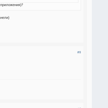
 приложения)?
анели)
#8