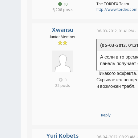
The TORDEX Team
10
http://www.tordex.com
6,208 posts
Xwansu
06-03-2012, 01:41 PM -
Junior Member
(06-03-2012, 01:2
А если в то врем
панель получает 
Никакого эффекта.
Скрывается по щел
0
22 posts
и возможен трабл.
Reply
Yuri Kobets
06-04-2012, 08:23 AM -