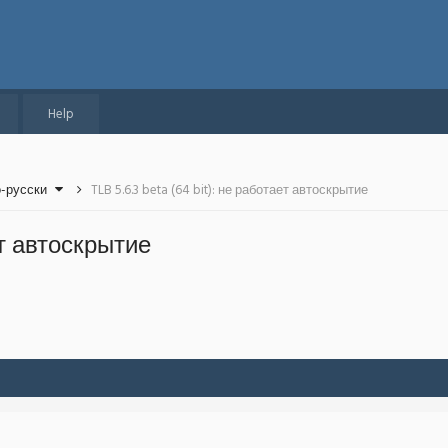
Help
о-русски
TLB 5.6.3 beta (64 bit): не работает автоскрытие
ает автоскрытие