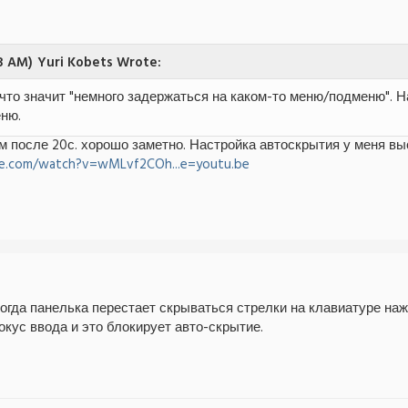
3 AM)
Yuri Kobets Wrote:
что значит "немного задержаться на каком-то меню/подменю". 
ню.
ам после 20с. хорошо заметно. Настройка автоскрытия у меня вы
e.com/watch?v=wMLvf2COh...e=youtu.be
когда панелька перестает скрываться стрелки на клавиатуре н
кус ввода и это блокирует авто-скрытие.