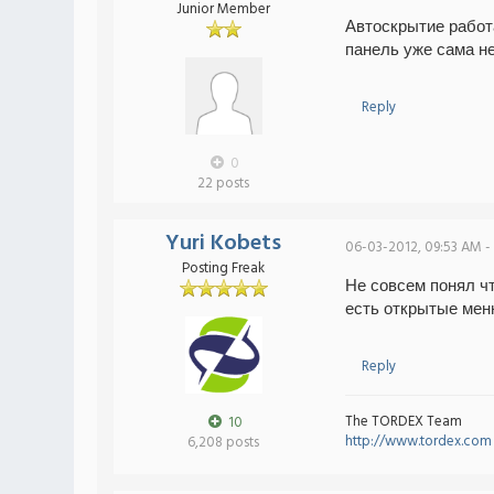
Junior Member
Автоскрытие работа
панель уже сама н
Reply
0
22 posts
Yuri Kobets
06-03-2012, 09:53 AM -
Posting Freak
Не совсем понял ч
есть открытые мен
Reply
The TORDEX Team
10
http://www.tordex.com
6,208 posts