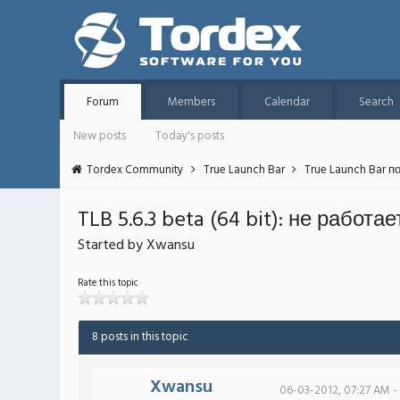
Forum
Members
Calendar
Search
New posts
Today's posts
Tordex Community
True Launch Bar
True Launch Bar п
TLB 5.6.3 beta (64 bit): не работ
Started by Xwansu
Rate this topic
8 posts in this topic
Xwansu
06-03-2012, 07:27 AM -