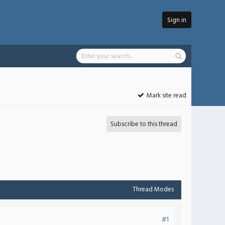
Sign in
Mark site read
Subscribe to this thread
Thread Modes
#1