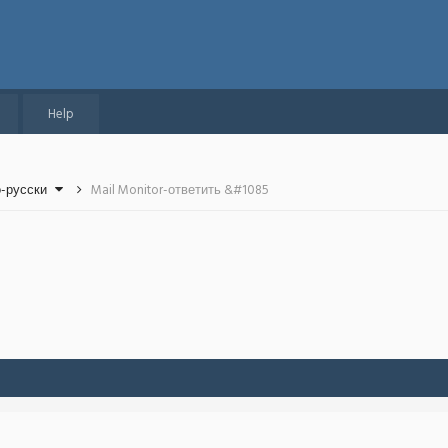
Help
о-русски
Mail Monitor-ответить &#1085