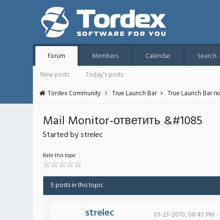
Forum
Members
Calendar
Search
New posts
Today's posts
Tordex Community
True Launch Bar
True Launch Bar п
Mail Monitor-ответить &#1085
Started by strelec
Rate this topic
5 posts in this topic
strelec
01-23-2010, 08:45 PM -