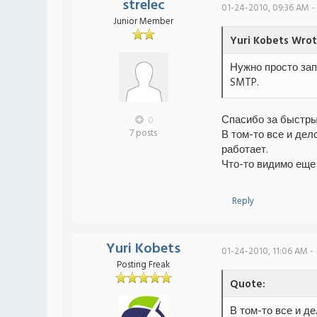
strelec
01-24-2010, 09:36 AM -
Junior Member
Yuri Kobets Wrot
Нужно просто зап
SMTP.
Спасибо за быстры
0
7 posts
В том-то все и дело
работает.
Что-то видимо еще 
Reply
Yuri Kobets
01-24-2010, 11:06 AM -
Posting Freak
Quote:
В том-то все и де