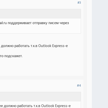
#3
il.ru поддерживает отправку писем через
 должно работать т.к.в Outlook Express-е
то подскажет.
#4
ее должно работать т.к.в Outlook Express-е