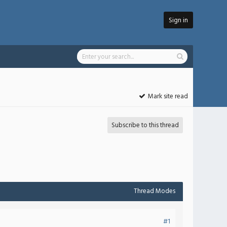
Sign in
Mark site read
Subscribe to this thread
Thread Modes
#1