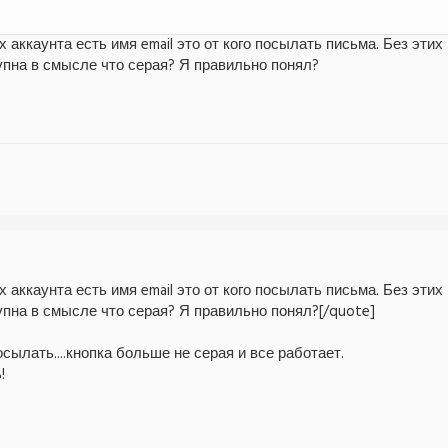
х аккаунта есть имя email это от кого посылать письма. Без этих
упна в смысле что серая? Я правильно понял?
х аккаунта есть имя email это от кого посылать письма. Без этих
упна в смысле что серая? Я правильно понял?[/quote]
осылать....кнопка больше не серая и все работает.
!