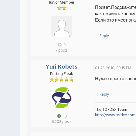
Junior Member
Привет.Подскажите
как оживить кнопку
Если это имеет знач
Reply
0
7 posts
Yuri Kobets
01-23-2010, 09:15 PM -
Posting Freak
Нужно просто запол
Reply
The TORDEX Team
http://www.tordex.com
10
6,208 posts