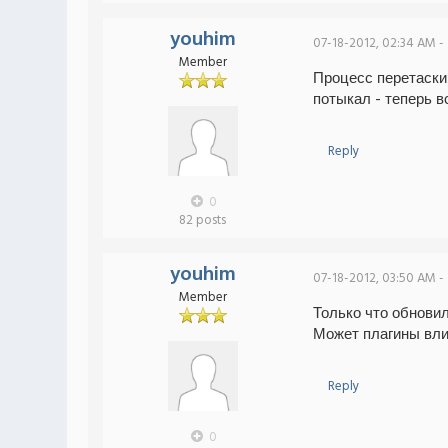
youhim
07-18-2012, 02:34 AM -
Member
Процесс перетаскив
потыкал - теперь 
Reply
0
82 posts
youhim
07-18-2012, 03:50 AM -
Member
Только что обновил
Может плагины вли
Reply
0