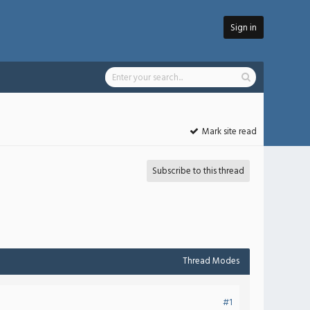
Sign in
Mark site read
Subscribe to this thread
Thread Modes
#1