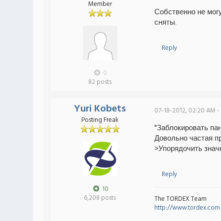
Member
Собственно не могу
сняты.
Reply
0
82 posts
Yuri Kobets
07-18-2012, 02:20 AM -
Posting Freak
"Заблокировать па
Довольно частая п
>Упорядочить знач
Reply
10
6,208 posts
The TORDEX Team
http://www.tordex.com