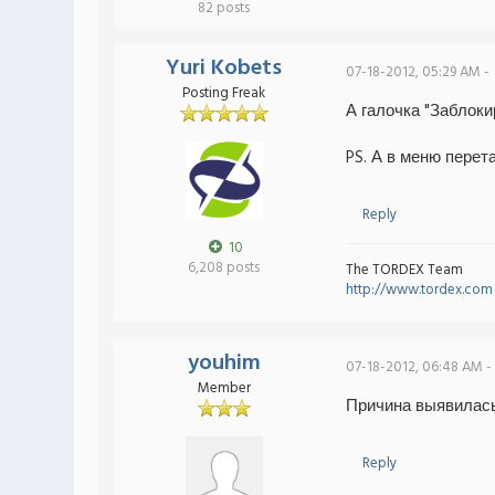
82 posts
Yuri Kobets
07-18-2012, 05:29 AM -
Posting Freak
А галочка "Заблоки
PS. А в меню перет
Reply
10
6,208 posts
The TORDEX Team
http://www.tordex.com
youhim
07-18-2012, 06:48 AM -
Member
Причина выявилась
Reply