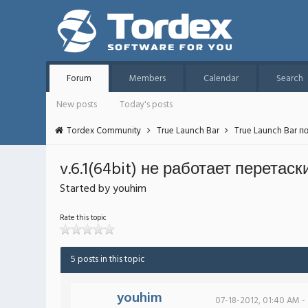
Forum
Members
Calendar
Search
New posts
Today's posts
Tordex Community
True Launch Bar
True Launch Bar п
v.6.1(64bit) не работает перета
Started by youhim
Rate this topic
5 posts in this topic
youhim
07-18-2012, 01:40 AM -