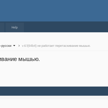
Help
о-русски
v.6.1(64bit) не работает перетаскивание мышью.
скивание мышью.