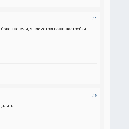
#5
 бэкап панели, я посмотрю ваши настройки.
#6
далить.