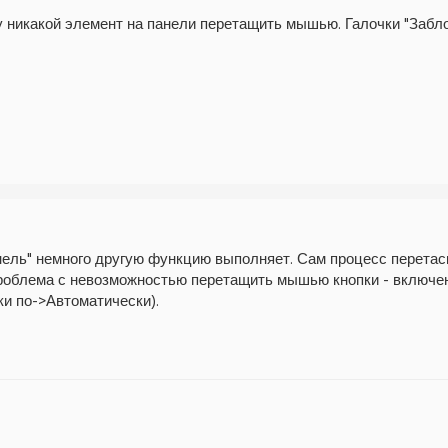
 никакой элемент на панели перетащить мышью. Галочки "Забло
нель" немного другую функцию выполняет. Сам процесс перетас
роблема с невозможностью перетащить мышью кнопки - включен
ки по->Автоматически).