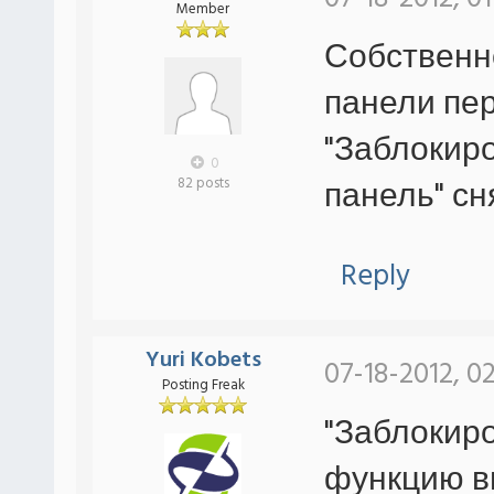
Member
Собственно
панели пе
"Заблокиро
0
панель" сн
82 posts
Reply
Yuri Kobets
07-18-2012, 0
Posting Freak
"Заблокиро
функцию в