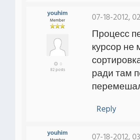
youhim
07-18-2012, 0
Member
Процесс пе
курсор не 
сортировка
0
ради там п
82 posts
перемешал
Reply
youhim
07-18-2012, 0