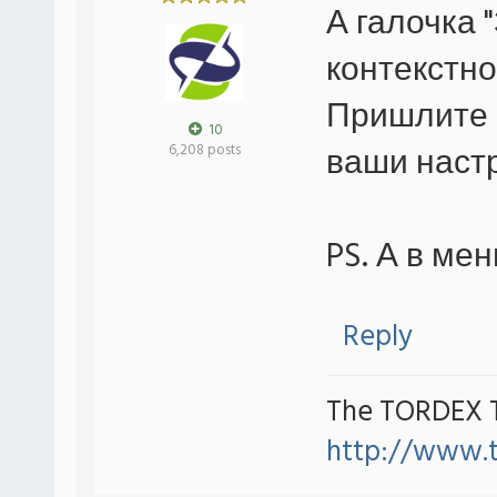
А галочка 
контекстно
Пришлите 
10
ваши настр
6,208 posts
PS. А в ме
Reply
The TORDEX 
http://www.