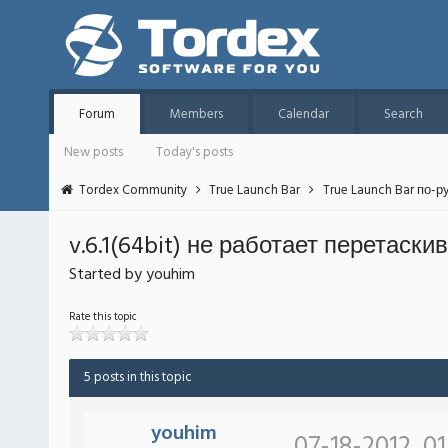
Forum
Members
Calendar
Search
New posts
Today's posts
Tordex Community
True Launch Bar
True Launch Bar по-р
v.6.1(64bit) не работает перетаск
Started by youhim
Rate this topic
5 posts in this topic
youhim
07-18-2012, 0