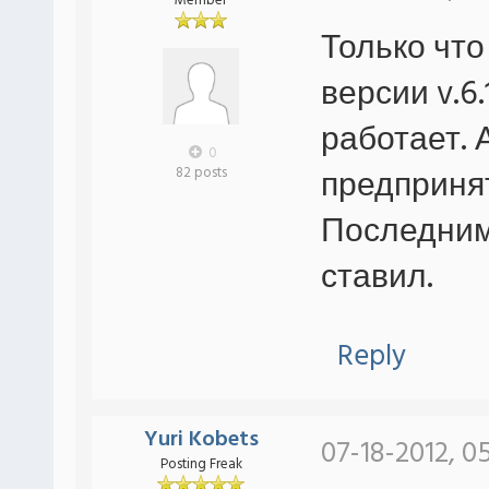
Member
Только что
версии v.6.
работает. 
0
предприня
82 posts
Последним 
ставил.
Reply
Yuri Kobets
07-18-2012, 0
Posting Freak