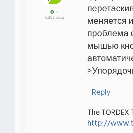
перетаски
10
меняется и
6,208 posts
проблема 
мышью кно
автоматиче
>Упорядочи
Reply
The TORDEX 
http://www.