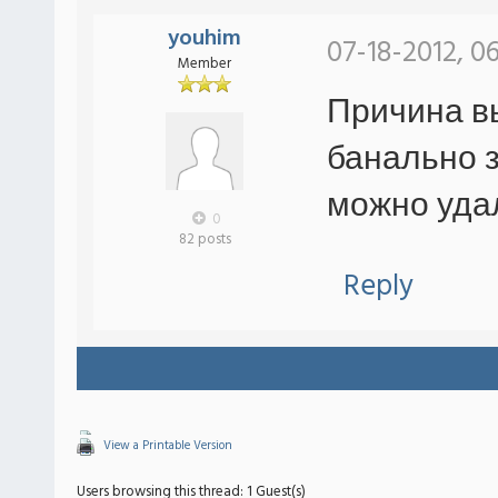
youhim
07-18-2012, 0
Member
Причина в
банально з
можно уда
0
82 posts
Reply
View a Printable Version
Users browsing this thread: 1 Guest(s)