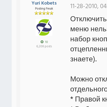
Yuri Kobets
11-28-2010, 0
Posting Freak
Отключить 
меню нель
набор кно
10
отцепленн
6,208 posts
знаете).
Можно отк
отдельного
* Правой к