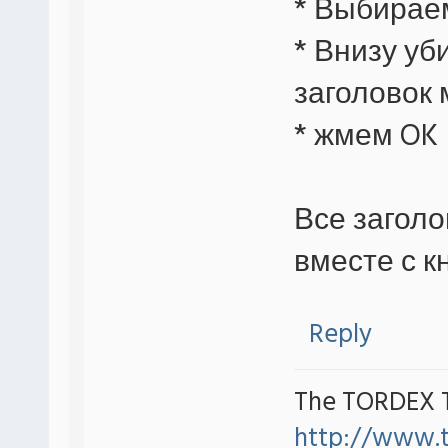
* Выбирае
* Внизу уб
заголовок
* жмем OK
Все заголо
вместе с к
Reply
The TORDEX 
http://www.