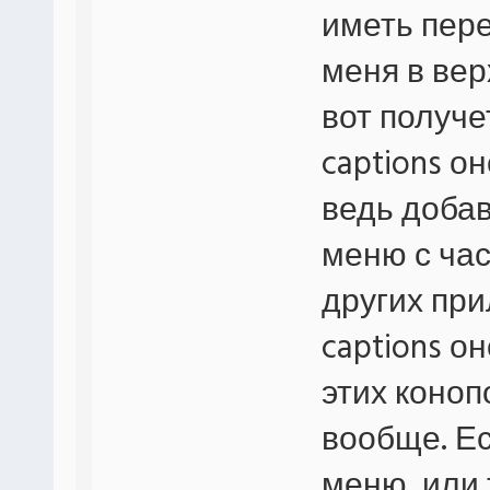
иметь пере
меня в вер
вот получе
captions о
ведь добав
меню с ча
других пр
captions о
этих коноп
вообще. Е
меню, или 