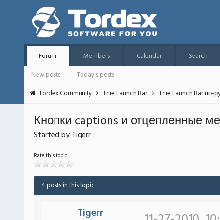
Forum
Members
Calendar
Search
New posts
Today's posts
Tordex Community
True Launch Bar
True Launch Bar по-р
Кнопки captions и отцепленные м
Started by Tigerr
Rate this topic
4 posts in this topic
Tigerr
11-27-2010, 10