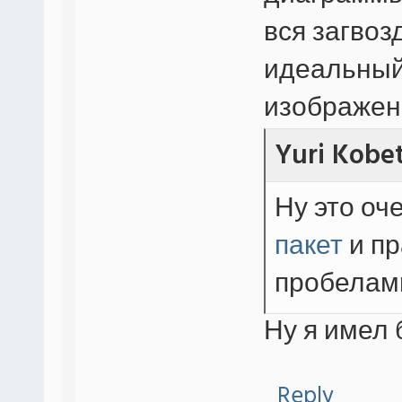
вся загвоз
идеальный 
изображен
Yuri Kobe
Ну это оч
пакет
и пр
пробелам
Ну я имел
Reply