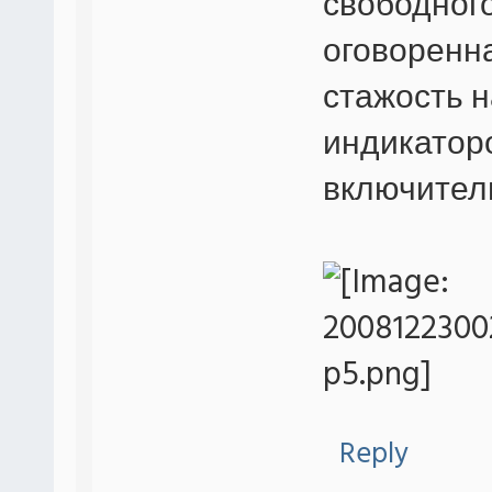
свободного
оговоренн
стажость н
индикатор
включител
Reply