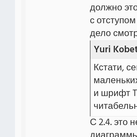
должно эт
с отступом 
дело смотр
Yuri Kobe
Кстати, с
маленьких
и шрифт 
читабельн
С 2.4. это
диаграммы 