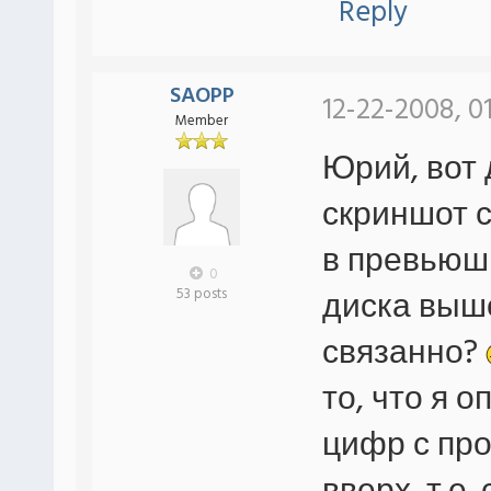
Reply
SAOPP
12-22-2008, 0
Member
Юрий, вот 
скриншот с
в превьюшк
0
диска выш
53 posts
связанно?
то, что я 
цифр с пр