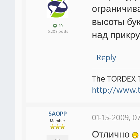
ограничив
высоты бу
10
над прикру
6,208 posts
Reply
The TORDEX 
http://www.
SAOPP
01-15-2009, 0
Member
Отлично