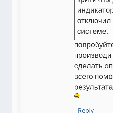
критичны
индикатор
отключил 
системе.
попробуйт
производит
сделать о
всего помо
результата
Reply