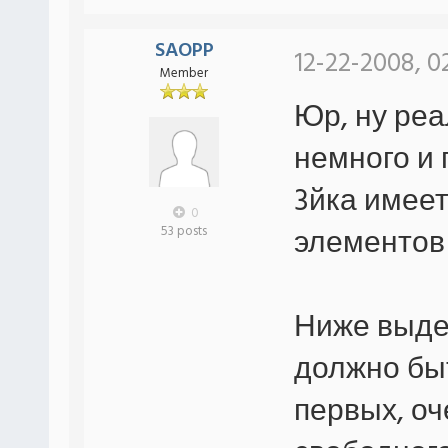
SAOPP
12-22-2008, 0
Member
Юр, ну реа
немного и 
3йка имеет
0
элементов 
53 posts
Ниже выде
должно быт
первых, о