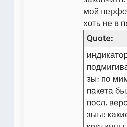
закончить.
мой перфе
хоть не в
Quote:
индикатор
подмигива
зы: по ми
пакета бы
посл. верс
зыы: каки