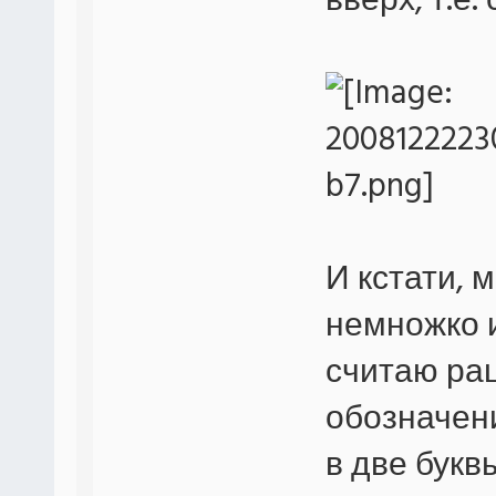
вверх, т.е.
И кстати, 
немножко и
считаю ра
обозначен
в две букв