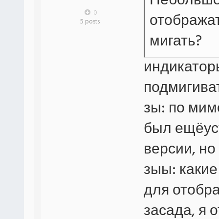
Небольшо
0
отображат
5 posts
мигать?
индикаторы
подмигиват
зы: по ми
был ещёус
версии, но 
зыы: каки
для отобр
засада, я 