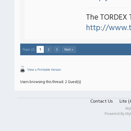
The TORDEX 
http://www.
Pages (3):
1
2
3
Next »
View a Printable Version
Users browsing this thread: 2 Guest(s)
Contact Us
Lite 
My
Powered By
My