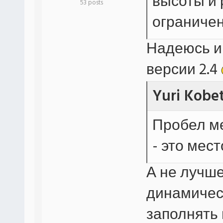
высоты и 
53 posts
ограничен
Надеюсь и
версии 2.4
Yuri Kobe
Пробел м
- это мес
А не лучше
динамическ
заполнять 