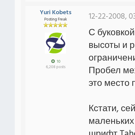
Yuri Kobets
12-22-2008, 0
Posting Freak
С буковкой
высоты и р
ограничени
10
Пробел ме
6,208 posts
это место 
Кстати, се
маленьких 
шрифт Tah