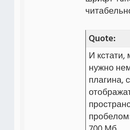
читабельн
Quote:
И кстати,
нужно нем
плагина,
отобража
пространс
пробелом
700 Мб