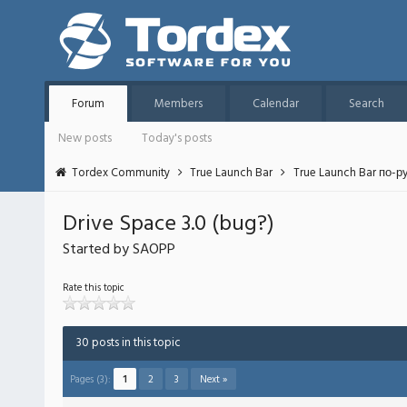
Forum
Members
Calendar
Search
New posts
Today's posts
Tordex Community
True Launch Bar
True Launch Bar по-р
Drive Space 3.0 (bug?)
Started by SAOPP
Rate this topic
30 posts in this topic
Pages (3):
1
2
3
Next »