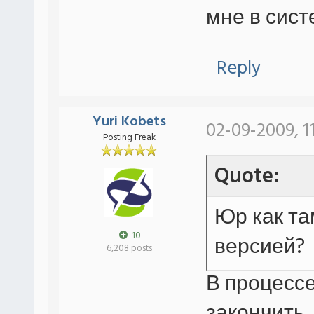
мне в сист
Reply
Yuri Kobets
02-09-2009, 1
Posting Freak
Quote:
Юр как та
10
версией?
6,208 posts
В процессе