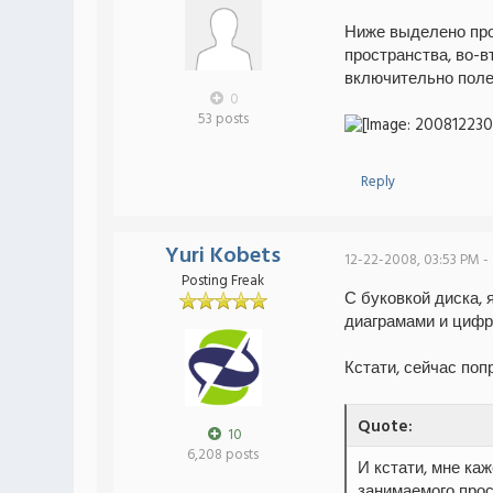
Ниже выделено про
пространства, во-в
включительно поле
0
53 posts
Reply
Yuri Kobets
12-22-2008, 03:53 PM -
Posting Freak
С буковкой диска, 
диаграмами и цифр
Кстати, сейчас по
Quote:
10
6,208 posts
И кстати, мне ка
занимаемого прос