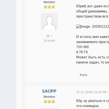
Member
Юрий, вот даже есл
общей диаграммы, 
пространством всё 
0
И кстати, мне каже
53 posts
занимаемого простр
700 Мб
8.78 Гб
Может быть есть с
панели задач, то о
Reply
SAOPP
12-22-2008, 02:25 PM -
Member
Юр, ну реально я с
это очевидно.