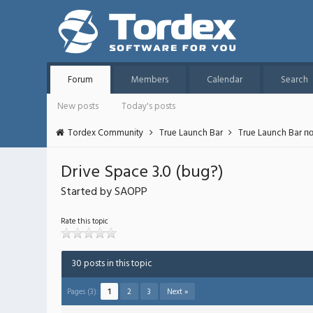
Forum
Members
Calendar
Search
New posts
Today's posts
Tordex Community
True Launch Bar
True Launch Bar п
Drive Space 3.0 (bug?)
Started by SAOPP
Rate this topic
30 posts in this topic
Pages (3):
1
2
3
Next »