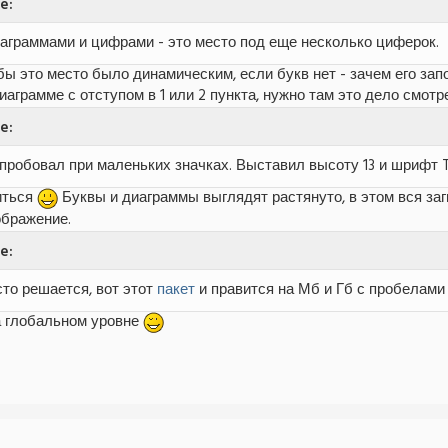
e:
граммами и цифрами - это место под еще несколько циферок.
бы это место было динамическим, если букв нет - зачем его запо
иаграмме с отступом в 1 или 2 пункта, нужно там это дело смотр
e:
опробовал при маленьких значках. Выставил высоту 13 и шрифт
ниться
Буквы и диаграммы выглядят растянуто, в этом вся заг
ображение.
e:
сто решается, вот этот
пакет
и правится на Мб и Гб с пробелами
а глобальном уровне