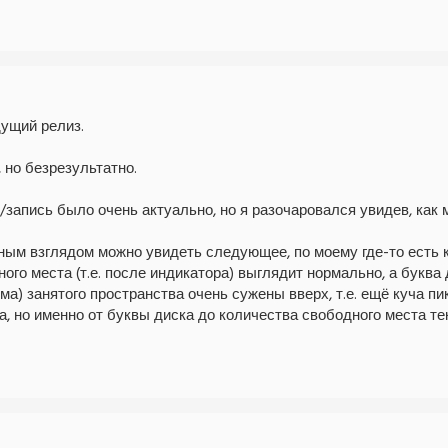
ущий релиз.
 но безрезультатно.
запись было очень актуально, но я разочаровался увидев, как 
ым взглядом можно увидеть следующее, по моему где-то есть к
ого места (т.е. после индикатора) выглядит нормально, а буква 
ма) занятого пространства очень сужены вверх, т.е. ещё куча
а, но именно от буквы диска до количества свободного места те