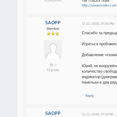
6,208 posts
The TORDEX Team
http://www.tordex.com
SAOPP
12-22-2008, 01:06 PM -
Member
Спасибо за предыд
Играться пробовал,
Добавление чтения/
0
Юрий, не вооружённ
53 posts
количество свободн
индикатор (диаграм
панельки в два ряд
Reply
SAOPP
12-22-2008, 01:16 PM -