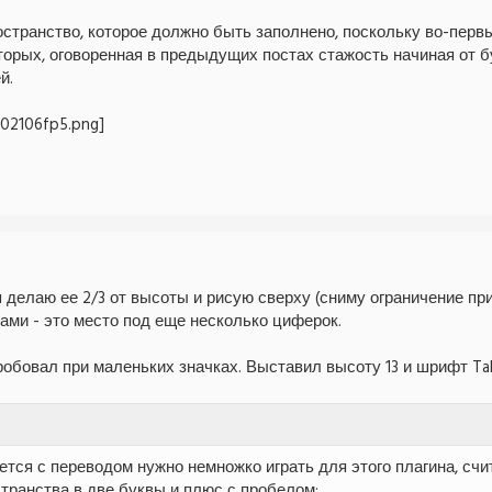
странство, которое должно быть заполнено, поскольку во-перв
торых, оговоренная в предыдущих постах стажость начиная от 
й.
я делаю ее 2/3 от высоты и рисую сверху (сниму ограничение п
ами - это место под еще несколько циферок.
пробовал при маленьких значках. Выставил высоту 13 и шрифт T
жется с переводом нужно немножко играть для этого плагина, с
транства в две буквы и плюс с пробелом: