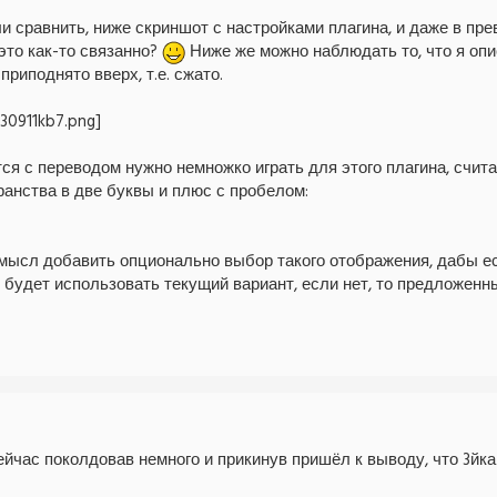
и сравнить, ниже скриншот с настройками плагина, и даже в пр
это как-то связанно?
Ниже же можно наблюдать то, что я опи
приподнято вверх, т.е. сжато.
тся с переводом нужно немножко играть для этого плагина, сч
анства в две буквы и плюс с пробелом:
мысл добавить опционально выбор такого отображения, дабы ес
н будет использовать текущий вариант, если нет, то предложен
ейчас поколдовав немного и прикинув пришёл к выводу, что 3йк