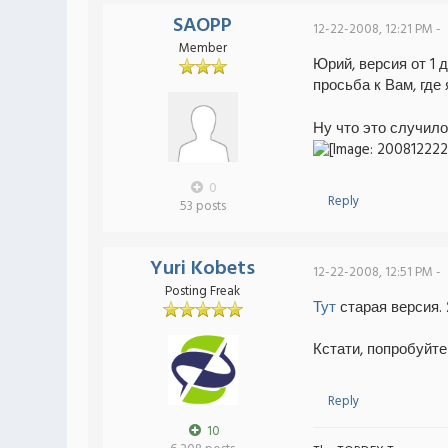
SAOPP
12-22-2008, 12:21 PM -
Member
Юрий, версия от 1 
просьба к Вам, где
Ну что это случил
0
Reply
53 posts
Yuri Kobets
12-22-2008, 12:51 PM -
Posting Freak
Тут
старая версия.
Кстати, попробуйте
Reply
10