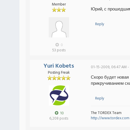
Member
Юрий, с прошедши
Reply
0
53 posts
Yuri Kobets
01-15-2009, 06:47 AM -
Posting Freak
Скоро будет новая
прикручиванием ски
Reply
The TORDEX Team
10
http://www.tordex.com
6,208 posts