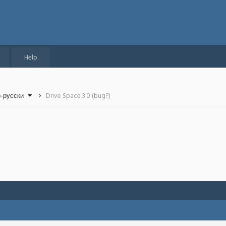
Help
о-русски
Drive Space 3.0 (bug?)