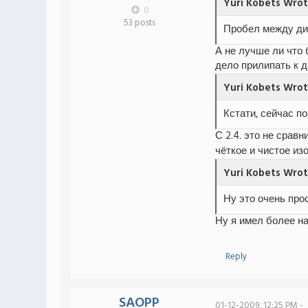
Yuri Kobets Wrot
0
53 posts
Пробел между диа
А не лучше ли что 
дело прилипать к д
Yuri Kobets Wrot
Кстати, сейчас п
С 2.4. это не срав
чёткое и чистое из
Yuri Kobets Wrot
Ну это очень про
Ну я имел более н
Reply
SAOPP
01-12-2009, 12:25 PM -