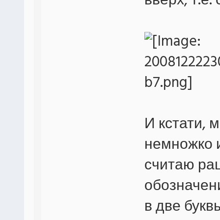
вверх, т.е.
И кстати, 
немножко и
считаю ра
обозначен
в две букв