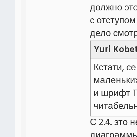
должно эт
с отступом 
дело смотр
Yuri Kobe
Кстати, с
маленьких
и шрифт 
читабельн
С 2.4. это
диаграммы 