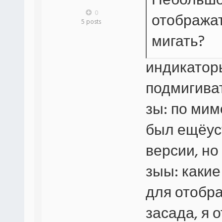
Небольшо
0
отображат
5 posts
мигать?
индикаторы
подмигиват
зы: по ми
был ещёус
версии, но 
зыы: каки
для отобр
засада, я 