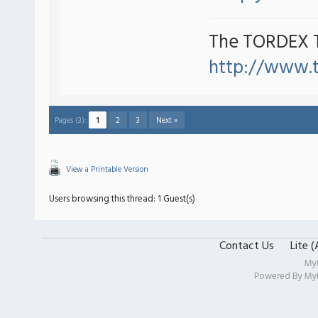
The TORDEX 
http://www.
Pages (3):
1
2
3
Next »
View a Printable Version
Users browsing this thread: 1 Guest(s)
Contact Us
Lite 
My
Powered By
My