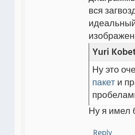
вся загвоз
идеальный 
изображен
Yuri Kobe
Ну это оч
пакет
и пр
пробелам
Ну я имел
Reply