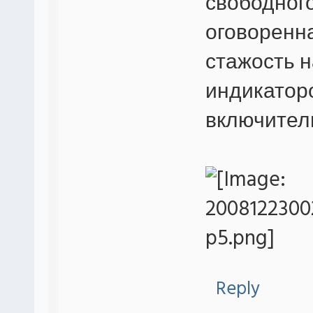
свободного
оговоренн
стажость н
индикатор
включител
Reply