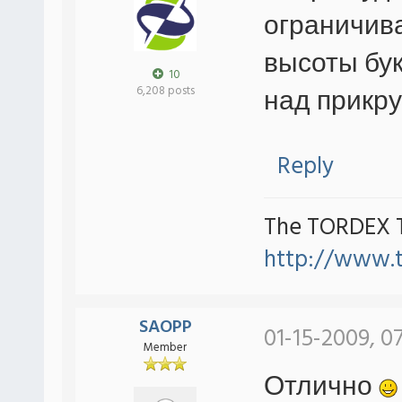
ограничив
высоты бу
10
над прикру
6,208 posts
Reply
The TORDEX 
http://www.
SAOPP
01-15-2009, 0
Member
Отлично