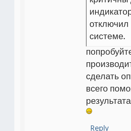
критичны
индикатор
отключил 
системе.
попробуйт
производит
сделать о
всего помо
результата
Reply