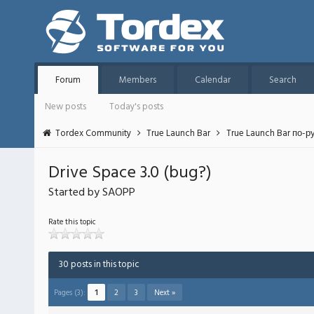
Forum
Members
Calendar
Search
New posts
Today's posts
Tordex Community
True Launch Bar
True Launch Bar по-р
Drive Space 3.0 (bug?)
Started by SAOPP
Rate this topic
30 posts in this topic
Pages (3):
1
2
3
Next »