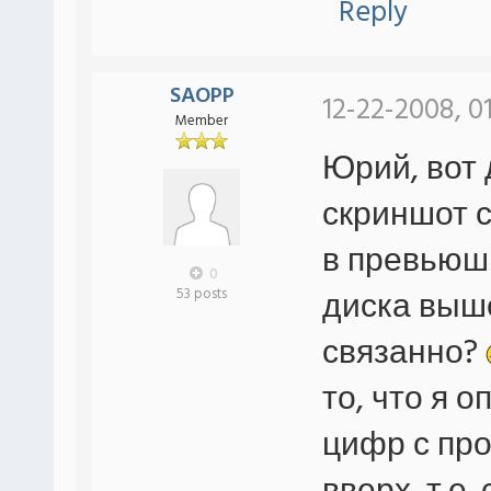
Reply
SAOPP
12-22-2008, 0
Member
Юрий, вот 
скриншот с
в превьюшк
0
диска выш
53 posts
связанно?
то, что я 
цифр с пр