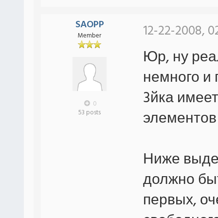
SAOPP
12-22-2008, 0
Member
Юр, ну реа
немного и 
3йка имеет
0
элементов 
53 posts
Ниже выде
должно быт
первых, о