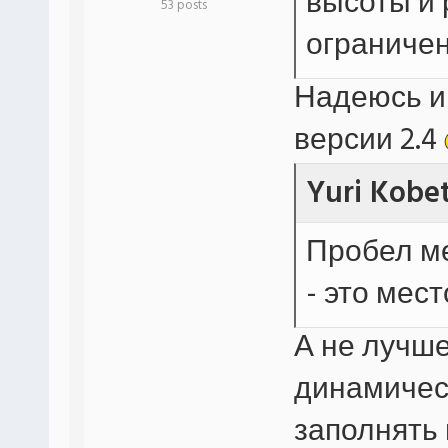
высоты и 
53 posts
ограничен
Надеюсь и
версии 2.4
Yuri Kobe
Пробел м
- это мес
А не лучше
динамическ
заполнять 