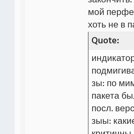
закончить.
мой перфе
хоть не в
Quote:
индикатор
подмигива
зы: по ми
пакета бы
посл. верс
зыы: каки