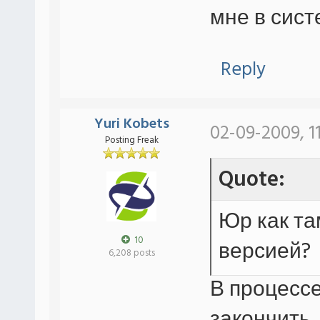
мне в сист
Reply
Yuri Kobets
02-09-2009, 1
Posting Freak
Quote:
Юр как та
10
версией?
6,208 posts
В процессе