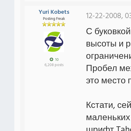
Yuri Kobets
12-22-2008, 0
Posting Freak
С буковкой
высоты и р
ограничени
10
Пробел ме
6,208 posts
это место 
Кстати, се
маленьких 
шрифт Tah