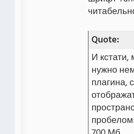
читабельн
Quote:
И кстати,
нужно нем
плагина,
отобража
пространс
пробелом
700 Мб