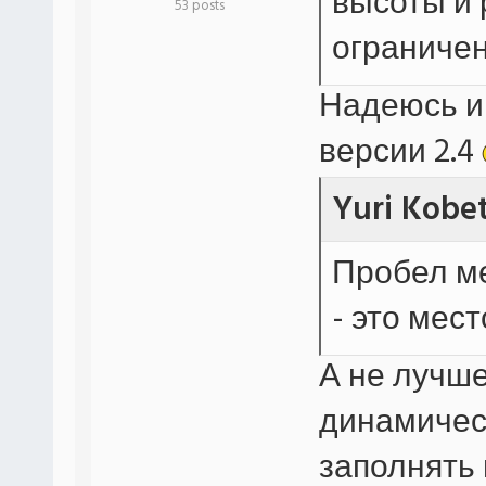
высоты и 
53 posts
ограничен
Надеюсь и
версии 2.4
Yuri Kobe
Пробел м
- это мес
А не лучше
динамическ
заполнять 