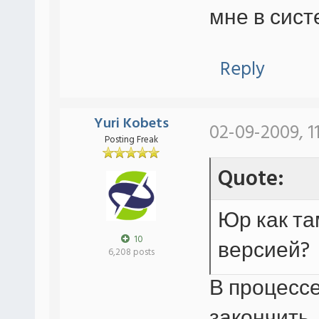
мне в сист
Reply
Yuri Kobets
02-09-2009, 1
Posting Freak
Quote:
Юр как та
10
версией?
6,208 posts
В процессе