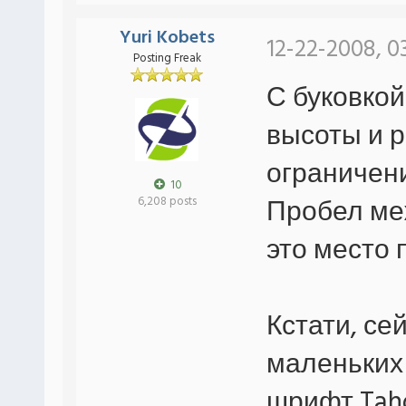
Yuri Kobets
12-22-2008, 0
Posting Freak
С буковкой
высоты и р
ограничени
10
Пробел ме
6,208 posts
это место 
Кстати, се
маленьких 
шрифт Tah