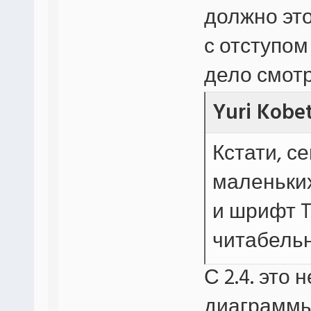
должно эт
с отступом 
дело смотр
Yuri Kobe
Кстати, с
маленьких
и шрифт 
читабельн
С 2.4. это
диаграммы 