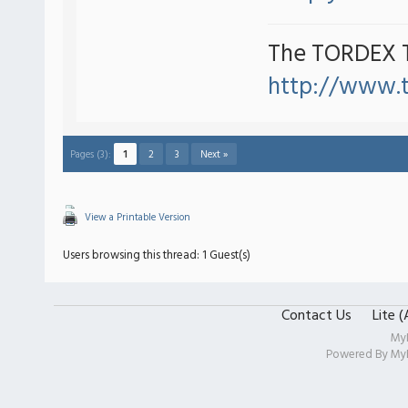
The TORDEX 
http://www.
Pages (3):
1
2
3
Next »
View a Printable Version
Users browsing this thread: 1 Guest(s)
Contact Us
Lite 
My
Powered By
My