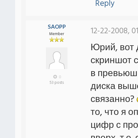
Reply
SAOPP
12-22-2008, 0
Member
Юрий, вот 
скриншот с
в превьюшк
0
диска выш
53 posts
связанно?
то, что я 
цифр с пр