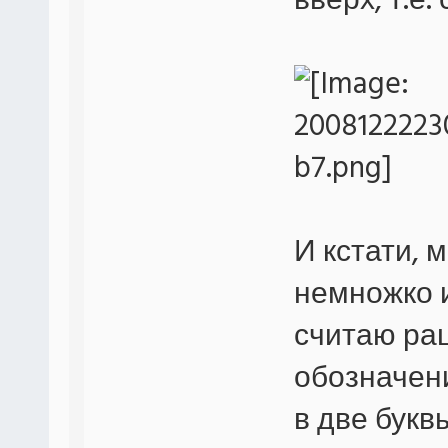
вверх, т.е.
И кстати, 
немножко и
считаю ра
обозначен
в две букв