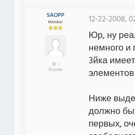
SAOPP
12-22-2008, 0
Member
Юр, ну реа
немного и 
3йка имеет
0
элементов 
53 posts
Ниже выде
должно быт
первых, о