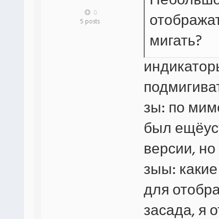
Небольшо
0
отображат
5 posts
мигать?
индикаторы
подмигиват
зы: по ми
был ещёус
версии, но 
зыы: каки
для отобр
засада, я 