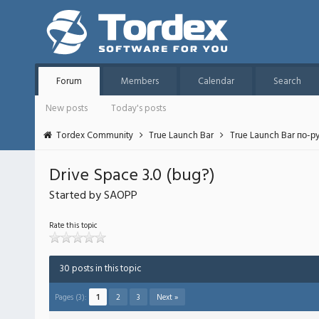
Forum
Members
Calendar
Search
New posts
Today's posts
Tordex Community
True Launch Bar
True Launch Bar по-р
Drive Space 3.0 (bug?)
Started by SAOPP
Rate this topic
30 posts in this topic
Pages (3):
1
2
3
Next »