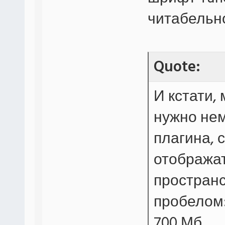
читабельн
Quote:
И кстати,
нужно нем
плагина,
отобража
пространс
пробелом
700 Мб