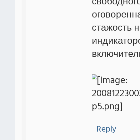
свободного
оговоренн
стажость н
индикатор
включител
Reply