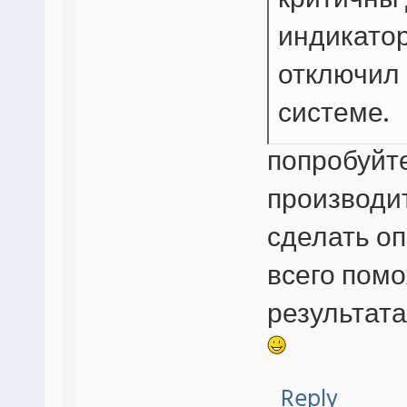
критичны
индикатор
отключил 
системе.
попробуйт
производит
сделать о
всего помо
результата
Reply